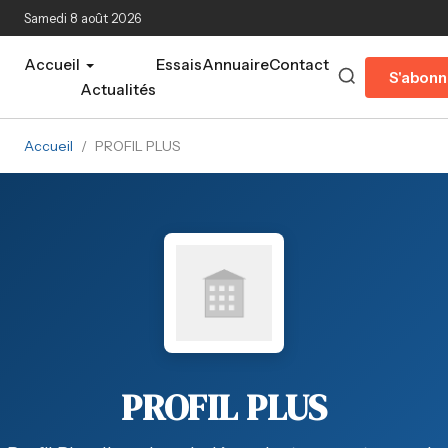
Aller au contenu principal
Samedi 8 août 2026
Accueil
Essais
Annuaire
Contact
S'abonn
Actualités
Accueil
/
PROFIL PLUS
PROFIL PLUS