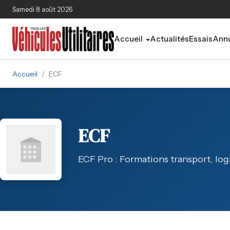
Aller au contenu principal
Samedi 8 août 2026
Accueil
Actualités
Essais
Annu
Accueil
/
ECF
ECF
ECF Pro : Formations transport, logi