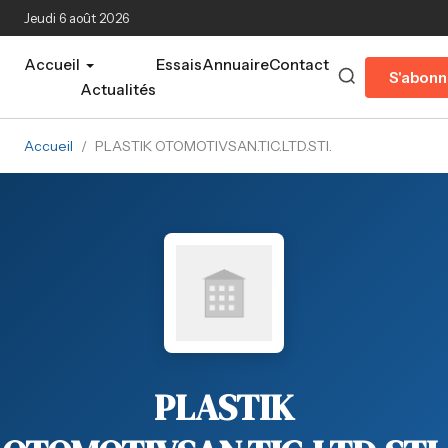
Aller au contenu principal
Jeudi 6 août 2026
Accueil
Essais
Annuaire
Contact
S'abonn
Actualités
Accueil
/
PLASTIK OTOMOTIVSAN.TIC.LTD.STI.
PLASTIK