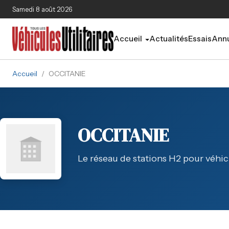
Aller au contenu principal
Samedi 8 août 2026
Accueil
Actualités
Essais
Annu
Accueil
/
OCCITANIE
OCCITANIE
Le réseau de stations H2 pour véhic