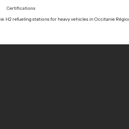
Certifications
e. H2 refueling stations for heavy vehicles in Occitanie Régio