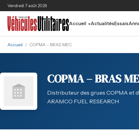
Aller au contenu principal
Vendredi 7 août 2026
Accueil
Actualités
Essais
Annu
Accueil
/
COPMA – BRAS MEC
COPMA – BRAS M
Distributeur des grues COPMA et d
ARAMCO FUEL RESEARCH