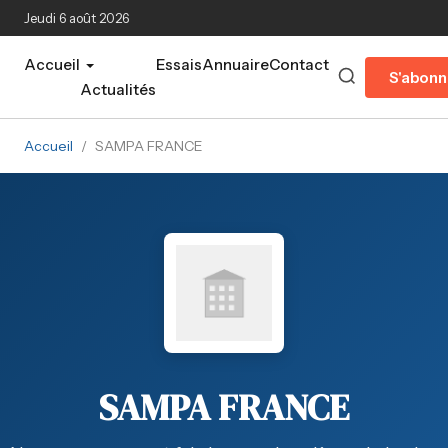
Aller au contenu principal
Jeudi 6 août 2026
Accueil
Essais
Annuaire
Contact
S'abonn
Actualités
Accueil
/
SAMPA FRANCE
SAMPA FRANCE