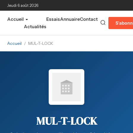
Aller au contenu principal
Jeudi 6 août 2026
Accueil
Essais
Annuaire
Contact
S'abonn
Actualités
Accueil
/
MUL-T-LOCK
MUL-T-LOCK