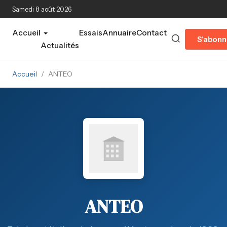
Aller au contenu principal
Samedi 8 août 2026
Accueil
Essais
Annuaire
Contact
S'abonn
Actualités
Accueil
/
ANTEO
ANTEO