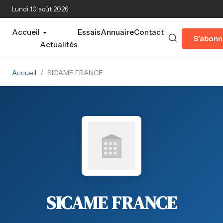
Aller au contenu principal
Lundi 10 août 2026
Accueil
Essais
Annuaire
Contact
S'abonn
Actualités
Accueil
/
SICAME FRANCE
SICAME FRANCE