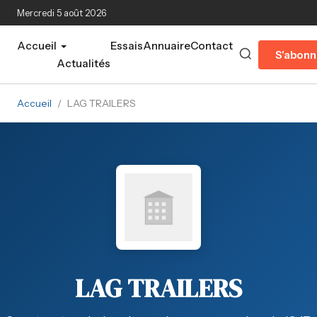
Aller au contenu principal
Mercredi 5 août 2026
Accueil
Essais
Annuaire
Contact
S'abonn
Actualités
Accueil
/
LAG TRAILERS
LAG TRAILERS