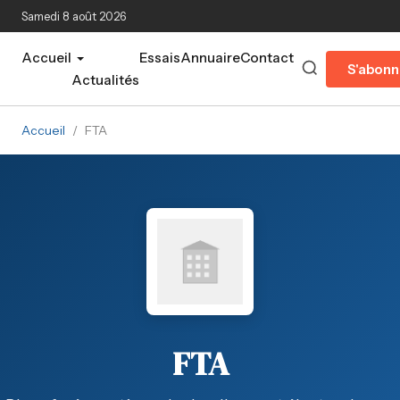
Aller au contenu principal
Samedi 8 août 2026
Accueil
Essais
Annuaire
Contact
S'abonn
Actualités
Accueil
/
FTA
FTA