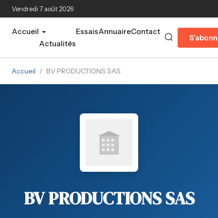
Aller au contenu principal
Vendredi 7 août 2026
Accueil
Essais
Annuaire
Contact
S'abonn
Actualités
Accueil
/
BV PRODUCTIONS SAS
BV PRODUCTIONS SAS