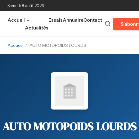
Aller au contenu principal
Samedi 8 août 2026
Accueil
Essais
Annuaire
Contact
S'abonn
Actualités
Accueil
/
AUTO MOTOPOIDS LOURDS
AUTO MOTOPOIDS LOURDS