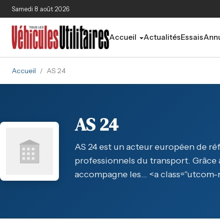
Aller au contenu principal
Samedi 8 août 2026
Accueil
Actualités
Essais
Annu
Accueil
/
AS 24
AS 24
AS 24 est un acteur européen de réf
professionnels du transport. Grâce 
accompagne les… <a class="utcom-re