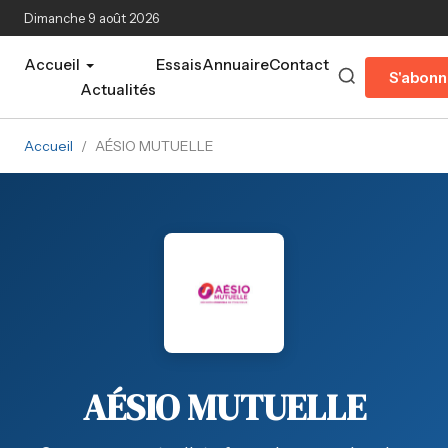
Aller au contenu principal
Dimanche 9 août 2026
Accueil
Essais
Annuaire
Contact
S'abonn
Actualités
Accueil
/
AÉSIO MUTUELLE
AÉSIO MUTUELLE