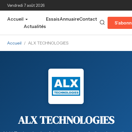
Aller au contenu principal
Vendredi 7 août 2026
Accueil
Essais
Annuaire
Contact
S'abonn
Actualités
Accueil
/
ALX TECHNOLOGIES
ALX TECHNOLOGIES