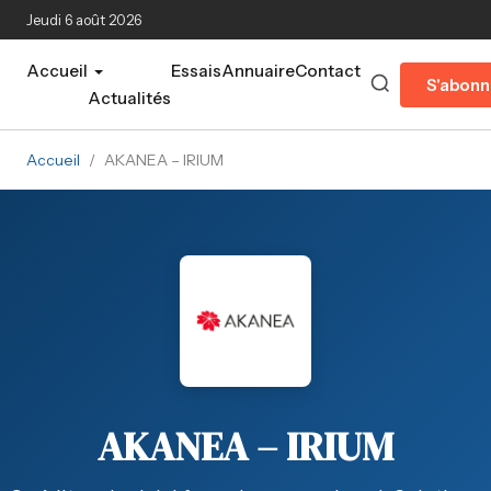
Aller au contenu principal
Jeudi 6 août 2026
Accueil
Essais
Annuaire
Contact
S'abonn
Actualités
Accueil
/
AKANEA – IRIUM
AKANEA – IRIUM