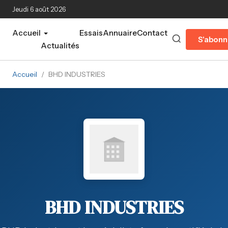
Aller au contenu principal
Jeudi 6 août 2026
Accueil
Essais
Annuaire
Contact
S'abonn
Actualités
Accueil
/
BHD INDUSTRIES
BHD INDUSTRIES