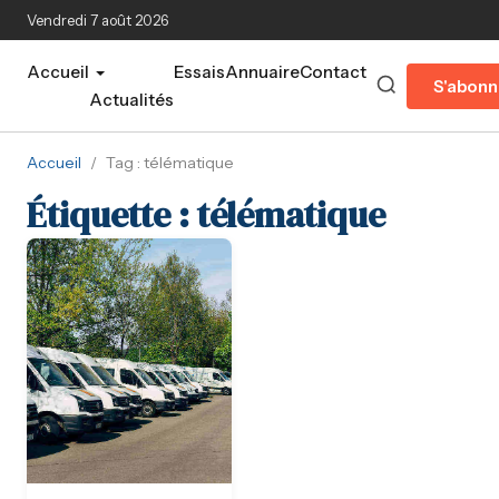
Aller au contenu principal
Vendredi 7 août 2026
Accueil
Essais
Annuaire
Contact
S'abonn
Actualités
Accueil
/
Tag : télématique
Étiquette :
télématique