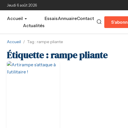
Aller au contenu principal
Jeudi 6 août 2026
Accueil
Essais
Annuaire
Contact
S'abonn
Actualités
Accueil
/
Tag : rampe pliante
Étiquette :
rampe pliante