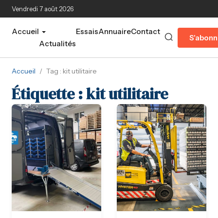
Aller au contenu principal
Vendredi 7 août 2026
Accueil
Essais
Annuaire
Contact
S'abonn
Actualités
Accueil
/
Tag : kit utilitaire
Étiquette :
kit utilitaire