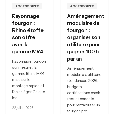
ACCESSOIRES
ACCESSOIRES
Rayonnage
Aménagement
fourgon :
modulaire de
Rhino étoffe
fourgon :
son offre
organiser son
avec la
utilitaire pour
gamme MR4
gagner 100 h
par an
Rayonnage fourgon
sur mesure : la
Aménagement
gamme Rhino MR4
modulaire d'utilitaire
mise sur le
: tendances 2026,
montage rapide et
budgets,
l'acier léger. Ce que
certifications crash-
les…
test et conseils
pour rentabiliser un
22 juillet 2026
fourgon pro.