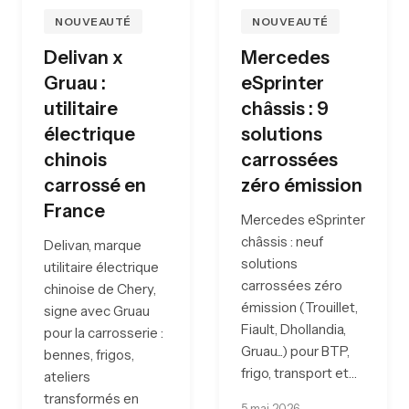
NOUVEAUTÉ
NOUVEAUTÉ
Delivan x
Mercedes
Gruau :
eSprinter
utilitaire
châssis : 9
électrique
solutions
chinois
carrossées
carrossé en
zéro émission
France
Mercedes eSprinter
châssis : neuf
Delivan, marque
solutions
utilitaire électrique
carrossées zéro
chinoise de Chery,
émission (Trouillet,
signe avec Gruau
Fiault, Dhollandia,
pour la carrosserie :
Gruau...) pour BTP,
bennes, frigos,
frigo, transport et…
ateliers
transformés en
5 mai 2026