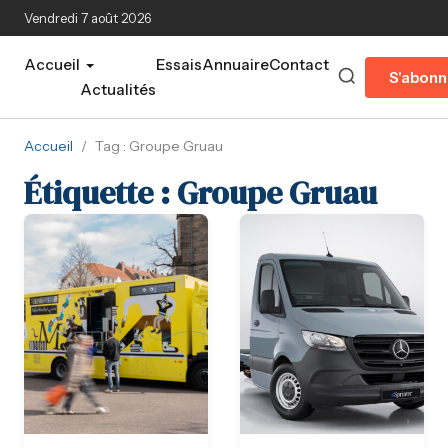
Aller au contenu principal
Vendredi 7 août 2026
Accueil
Essais
Annuaire
Contact
S'abonn
Actualités
Accueil
/
Tag : Groupe Gruau
Étiquette :
Groupe Gruau