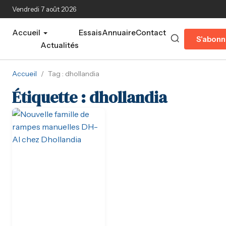
Aller au contenu principal
Vendredi 7 août 2026
Accueil
Essais
Annuaire
Contact
S'abonn
Actualités
Accueil
/
Tag : dhollandia
Étiquette :
dhollandia