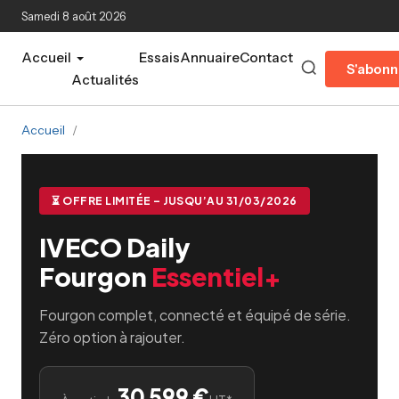
Aller au contenu principal
Samedi 8 août 2026
Accueil
Essais
Annuaire
Contact
S'abonn
Actualités
Accueil
/
⏳ OFFRE LIMITÉE – JUSQU’AU 31/03/2026
IVECO Daily
Fourgon
Essentiel+
Fourgon complet, connecté et équipé de série.
Zéro option à rajouter.
30 599 €