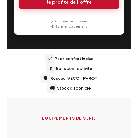
Je profite de l'offre
🔒 Données sécurisées
🚫 Sans engagement
✅
Pack confort inclus
📡
5 ans connectivité
🛡️
Réseau IVECO – PAROT
🚚
Stock disponible
ÉQUIPEMENTS DE SÉRIE