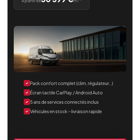
HT*
À partir de
Pack confort complet (clim, régulateur…)
✓
Écran tactile CarPlay / Android Auto
✓
5 ans de services connectés inclus
✓
Véhicules en stock – livraison rapide
✓