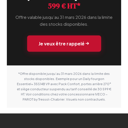
599 € HT*
Offre valable jusqu’au 31 mars 2026 dans la limite
des stocks disponibles.
Je veux être rappelé
*Offre disponible jusqu’au 31 mars 2026 dans la limite des
stocks disponibles. Exemple pour un Daily fourgon
Essentiel+ 35S14B V9 avec Pack Confort, portes arrière 270°
et siège conducteur suspendu au tarif conseillé de 30 599 €
HT. Voir conditions chez votre concessionnaire IVECO –
PAROT by Tressol-Chabrier. Visuels non contractuels.