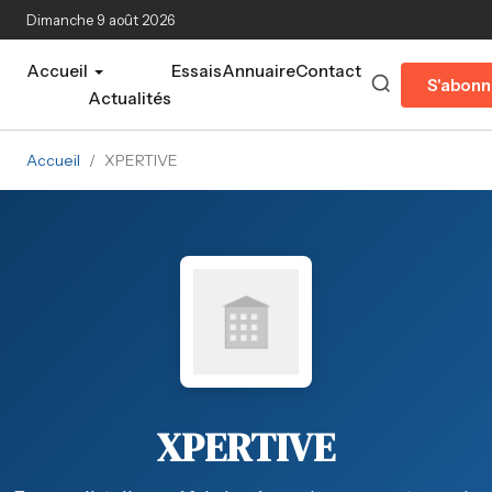
Aller au contenu principal
Dimanche 9 août 2026
Accueil
Essais
Annuaire
Contact
S'abonn
Actualités
Accueil
/
XPERTIVE
XPERTIVE