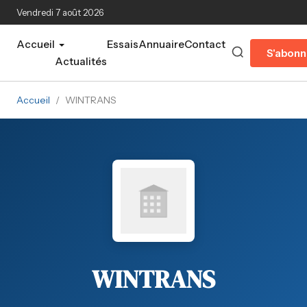
Aller au contenu principal
Vendredi 7 août 2026
Accueil
Essais
Annuaire
Contact
S'abonn
Actualités
Accueil
/
WINTRANS
WINTRANS