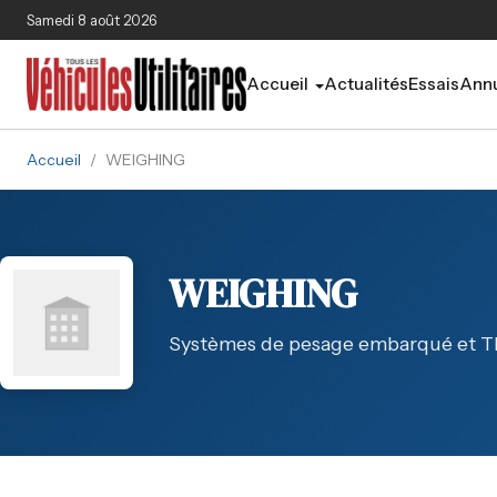
Aller au contenu principal
Samedi 8 août 2026
Accueil
Actualités
Essais
Annu
Accueil
/
WEIGHING
WEIGHING
Systèmes de pesage embarqué et T