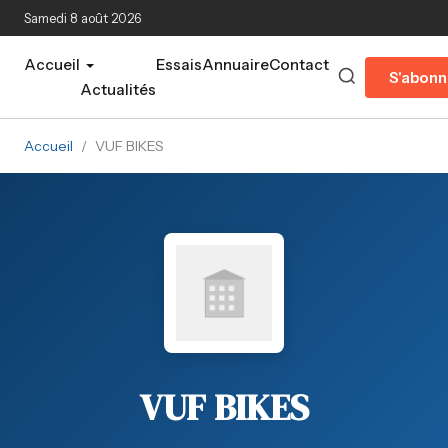
Aller au contenu principal
Samedi 8 août 2026
Accueil
Essais
Annuaire
Contact
S'abonn
Actualités
Accueil
/
VUF BIKES
VUF BIKES