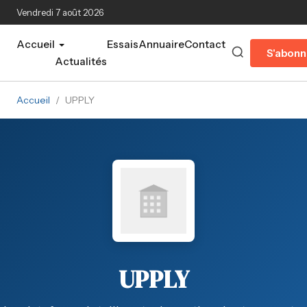
Aller au contenu principal
Vendredi 7 août 2026
Accueil
Essais
Annuaire
Contact
S'abonn
Actualités
Accueil
/
UPPLY
UPPLY