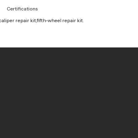
Certifications
caliper repair kit,fifth-wheel repair kit.