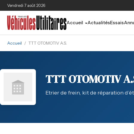
Aller au contenu principal
Vendredi 7 août 2026
Accueil
Actualités
Essais
Annu
Accueil
/
TTT OTOMOTIV A.S.
TTT OTOMOTIV A.
Etrier de frein, kit de réparation d’é