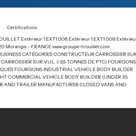
Certifications
 TROUILLET Extérieur 1 EXT1 008 Extérieur 1 EXT1 009 Extérieu
91420 Morangis - FRANCE www.groupe-trouillet.com
É / BUSINESS CATEGORIES CONSTRUCTEUR CARROSSIER SU
CARROSSIER SUR V.U.L. (-3,5 TONNES DE PTC) FOURGONS
QUES FOURGONS INDUSTRIAL VEHICLE BODY BUILDER
GHT COMMERCIAL VEHICLE BODY BUILDER (UNDER 3.5
ER AND TRAILER MANUFACTURER CLOSED VANS AND