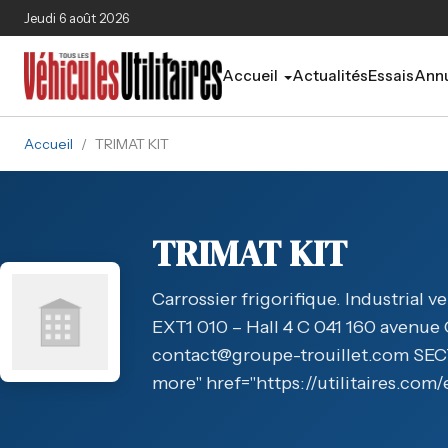
Aller au contenu principal
Jeudi 6 août 2026
Accueil
Actualités
Essais
Annu
Accueil
/
TRIMAT KIT
TRIMAT KIT
Carrossier frigorifique. Industrial
EXT1 010 – Hall 4 C 041 160 avenu
contact@groupe-trouillet.com S
more" href="https://utilitaires.com/