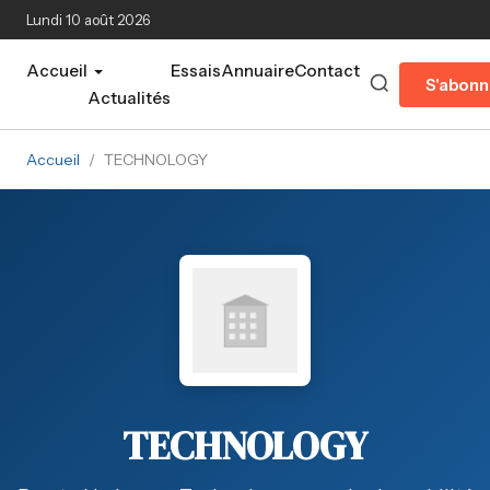
Aller au contenu principal
Lundi 10 août 2026
Accueil
Essais
Annuaire
Contact
S'abonn
Actualités
Accueil
/
TECHNOLOGY
TECHNOLOGY