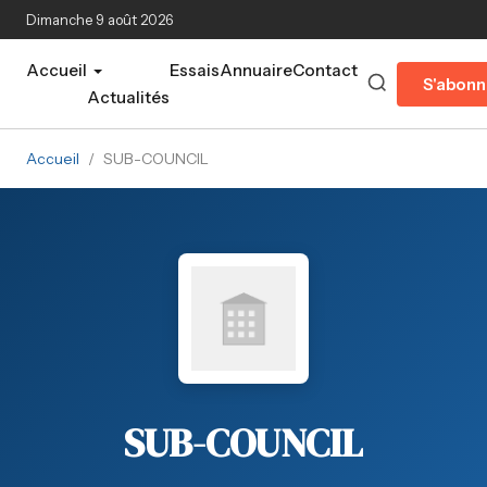
Aller au contenu principal
Dimanche 9 août 2026
Accueil
Essais
Annuaire
Contact
S'abonn
Actualités
Accueil
/
SUB-COUNCIL
SUB-COUNCIL