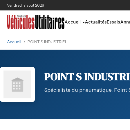
Aller au contenu principal
Vendredi 7 août 2026
Accueil
Actualités
Essais
Annu
Accueil
/
POINT S INDUSTRIEL
POINT S INDUSTRI
Spécialiste du pneumatique, Point S 