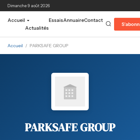
Aller au contenu principal
Dimanche 9 août 2026
Accueil
Essais
Annuaire
Contact
S'abonn
Actualités
Accueil
/
PARKSAFE GROUP
PARKSAFE GROUP