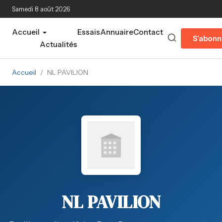
Aller au contenu principal
Samedi 8 août 2026
Accueil
Essais
Annuaire
Contact
S'abonn
Actualités
Accueil
/
NL PAVILION
NL PAVILION