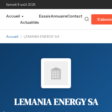
Aller au contenu principal
Samedi 8 août 2026
Accueil
Essais
Annuaire
Contact
S'abonn
Actualités
Accueil
/
LEMANIA ENERGY SA
LEMANIA ENERGY SA