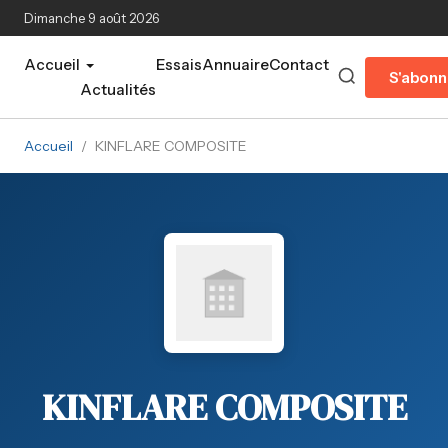
Aller au contenu principal
Dimanche 9 août 2026
Accueil
Essais
Annuaire
Contact
S'abonn
Actualités
Accueil
/
KINFLARE COMPOSITE
KINFLARE COMPOSITE