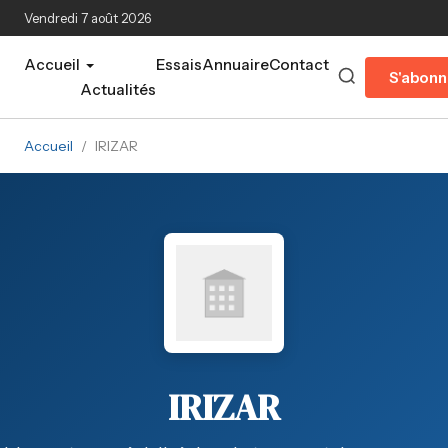
Aller au contenu principal
Vendredi 7 août 2026
Accueil
Essais
Annuaire
Contact
S'abonn
Actualités
Accueil
/
IRIZAR
IRIZAR