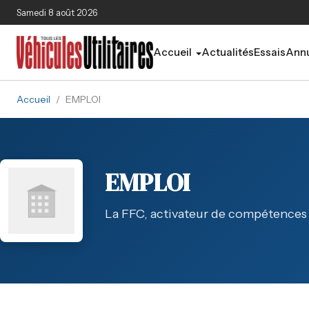
Aller au contenu principal
Samedi 8 août 2026
Accueil
Actualités
Essais
Annu
Accueil
/
EMPLOI
EMPLOI
La FFC, activateur de compétences de