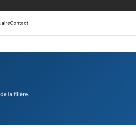
aire
Contact
 la filière.