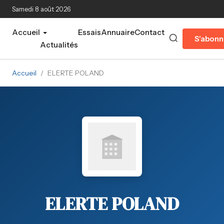
Aller au contenu principal
Samedi 8 août 2026
Accueil
Essais
Annuaire
Contact
S'abonn
Actualités
Accueil
/
ELERTE POLAND
ELERTE POLAND