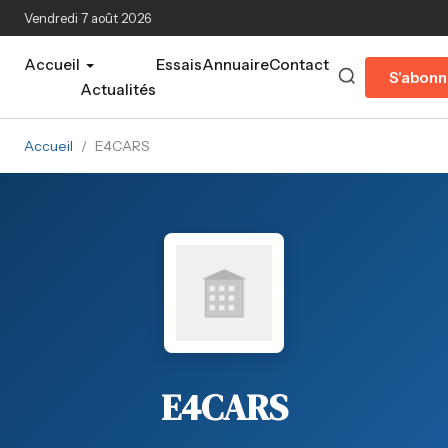
Aller au contenu principal
Vendredi 7 août 2026
Accueil
Essais
Annuaire
Contact
S'abonn
Actualités
Accueil
/
E4CARS
E4CARS