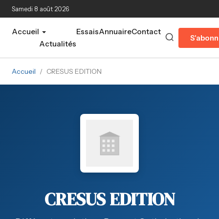
Aller au contenu principal
Samedi 8 août 2026
Accueil
Essais
Annuaire
Contact
S'abonn
Actualités
Accueil
/
CRESUS EDITION
CRESUS EDITION