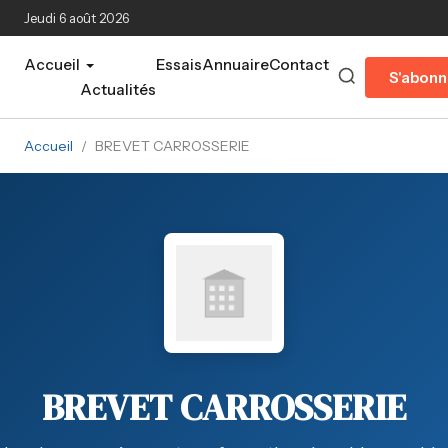
Aller au contenu principal
Jeudi 6 août 2026
Accueil
Essais
Annuaire
Contact
S'abonn
Actualités
Accueil
/
BREVET CARROSSERIE
BREVET CARROSSERIE