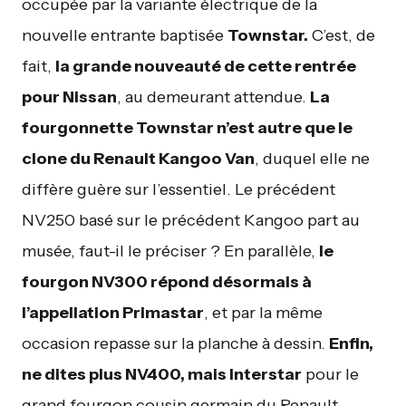
occupée par la variante électrique de la
nouvelle entrante baptisée
Townstar.
C’est, de
fait,
la grande nouveauté de cette rentrée
pour Nissan
, au demeurant attendue.
La
fourgonnette Townstar n’est autre que le
clone du Renault Kangoo Van
, duquel elle ne
diffère guère sur l’essentiel. Le précédent
NV250 basé sur le précédent Kangoo part au
musée, faut-il le préciser ? En parallèle,
le
fourgon NV300 répond désormais à
l’appellation Primastar
, et par la même
occasion repasse sur la planche à dessin.
Enfin,
ne dites plus NV400, mais Interstar
pour le
grand fourgon cousin germain du Renault