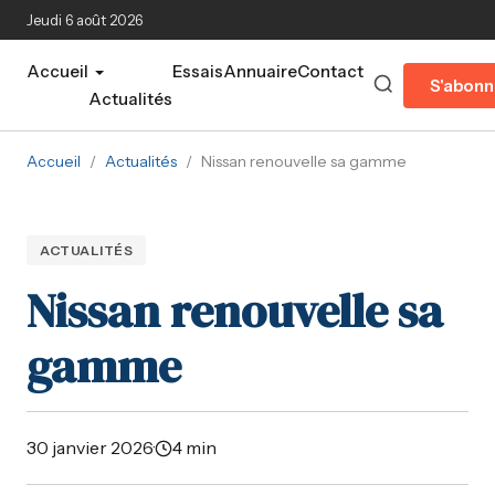
Aller au contenu principal
Jeudi 6 août 2026
Accueil
Essais
Annuaire
Contact
S'abonn
Actualités
Accueil
/
Actualités
/
Nissan renouvelle sa gamme
ACTUALITÉS
Nissan renouvelle sa
gamme
30 janvier 2026
·
4 min