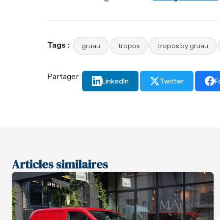
Tags :
gruau
tropos
tropos by gruau
Partager :
LinkedIn
Twitter
F
Articles similaires