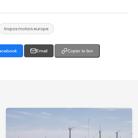
tropos motors europe
acebook
Email
Copier le lien