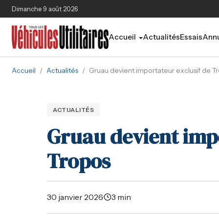
Aller au contenu principal
Dimanche 9 août 2026
Accueil
Actualités
Essais
Annu
Accueil
/
Actualités
/
Gruau devient importateur exclusif de T
ACTUALITÉS
Gruau devient impo
Tropos
30 janvier 2026
·
3 min