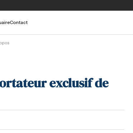
aire
Contact
ropos
rtateur exclusif de